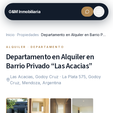
G&M
G&M Inmobiliaria
Inmobiliaria
Inicio
Inicio
Propiedades
Departamento en Alquiler en Barrio Privado “Las Acacias”
atsApp
Propiedades
ALQUILER
·
DEPARTAMENTO
Departamento en Alquiler en
Barrio Privado “Las Acacias”
Nosotros
Las Acacias, Godoy Cruz
· La Plata 575, Godoy
Contacto
Cruz, Mendoza, Argentina
1
/
13